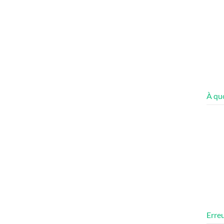
À quo
Erreu