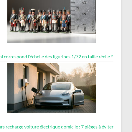
i correspond l’échelle des figurines 1/72 en taille réelle ?
rs recharge voiture électrique domicile : 7 pièges à éviter