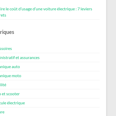
re le coût d’usage d’une voiture électrique : 7 leviers
rets
riques
ssoires
istratif et assurances
nique auto
nique moto
lité
 et scooter
ule électrique
ure