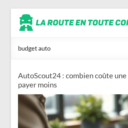
Aller
La
au
contenu
route
en
toute
conscience
budget auto
AutoScout24 : combien coûte une 
payer moins