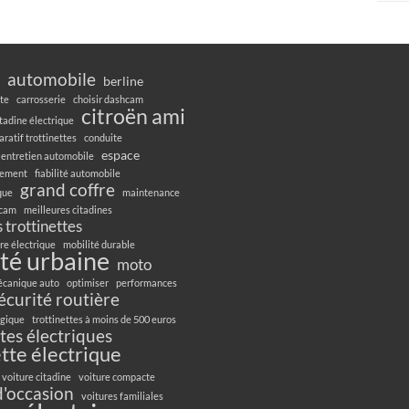
automobile
berline
te
carrosserie
choisir dashcam
citroën ami
itadine électrique
ratif trottinettes
conduite
espace
entretien automobile
gement
fiabilité automobile
grand coffre
ique
maintenance
hcam
meilleures citadines
 trottinettes
re électrique
mobilité durable
té urbaine
moto
canique auto
optimiser
performances
écurité routière
ogique
trottinettes à moins de 500 euros
ttes électriques
ette électrique
voiture citadine
voiture compacte
d'occasion
voitures familiales