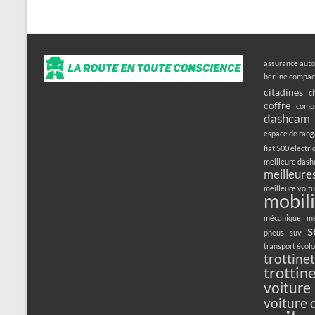
assurance auto
berline compac
citadines
c
coffre
compa
dashcam
espace de ran
fiat 500 électr
meilleure das
meilleures
meilleure voitu
mobili
mécanique
mé
s
pneus
suv
transport écol
trottine
trottin
voiture
voiture 