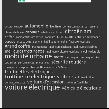
automobile
berline
assurance auto
berline compacte
carrosserie
citroën ami
citadines
choisir dashcam
citadine électrique
dashcam
coffre
comparatif trottinettes
conduite
entretien automobile
espace
espace de rangement
fiabilité automobile
fiat 500 électrique
grand coffre
maintenance
meilleure dashcam
meilleures citadines
meilleures trottinettes
meilleure voiture électrique
mobilité durable
mobilité urbaine
moto
mécanique
mécanique auto
sécurité routière
optimiser
performances
pneus
suv
transport écologique
trottinettes à moins de 500 euros
trottinettes électriques
trottinette électrique
voiture
voiture citadine
voiture d'occasion
voiture compacte
voitures familiales
voiture électrique
véhicule électrique