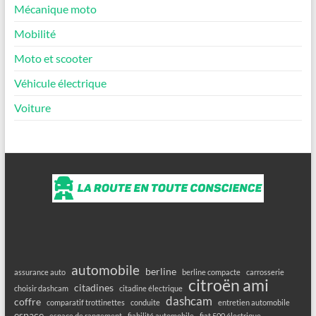
Mécanique moto
Mobilité
Moto et scooter
Véhicule électrique
Voiture
automobile
berline
assurance auto
berline compacte
carrosserie
citroën ami
citadines
choisir dashcam
citadine électrique
dashcam
coffre
comparatif trottinettes
conduite
entretien automobile
espace
espace de rangement
fiabilité automobile
fiat 500 électrique