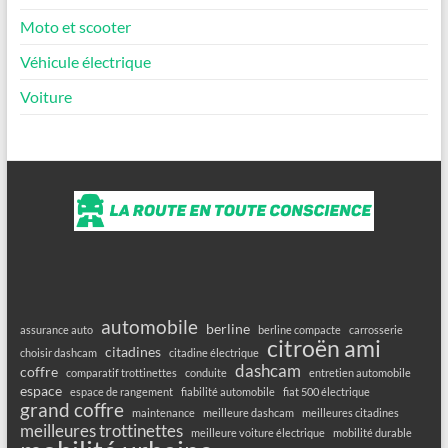
Moto et scooter
Véhicule électrique
Voiture
automobile
berline
assurance auto
berline compacte
carrosserie
citroën ami
citadines
choisir dashcam
citadine électrique
dashcam
coffre
comparatif trottinettes
conduite
entretien automobile
espace
espace de rangement
fiabilité automobile
fiat 500 électrique
grand coffre
maintenance
meilleure dashcam
meilleures citadines
meilleures trottinettes
meilleure voiture électrique
mobilité durable