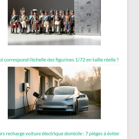
i correspond l’échelle des figurines 1/72 en taille réelle ?
rs recharge voiture électrique domicile : 7 pièges à éviter