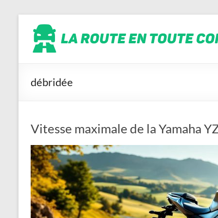
Aller
La
au
contenu
route
en
toute
conscience
débridée
Vitesse maximale de la Yamaha Y