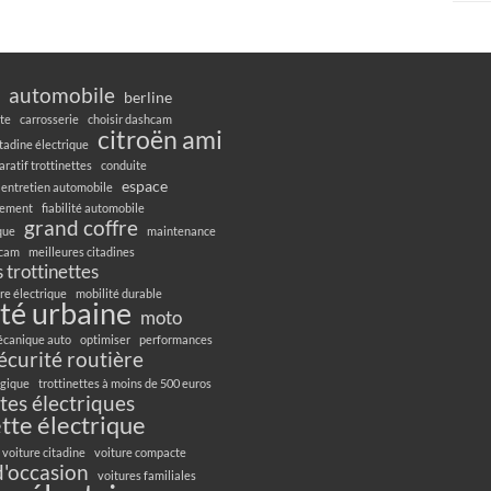
automobile
berline
te
carrosserie
choisir dashcam
citroën ami
itadine électrique
ratif trottinettes
conduite
espace
entretien automobile
gement
fiabilité automobile
grand coffre
ique
maintenance
hcam
meilleures citadines
 trottinettes
re électrique
mobilité durable
té urbaine
moto
canique auto
optimiser
performances
écurité routière
ogique
trottinettes à moins de 500 euros
ttes électriques
ette électrique
voiture citadine
voiture compacte
d'occasion
voitures familiales