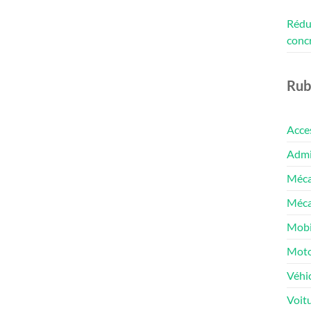
Rédui
conc
Rub
Acce
Admin
Méca
Méca
Mobi
Moto
Véhic
Voit