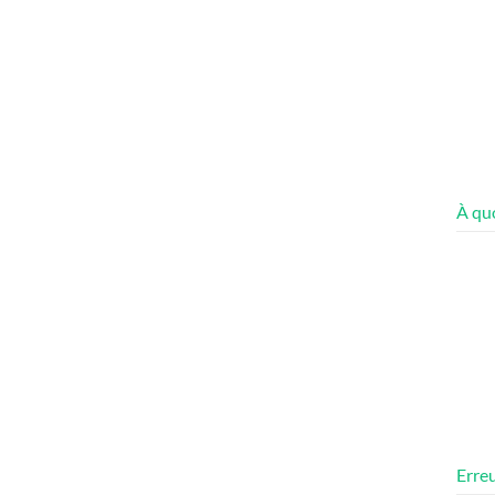
À quo
Erreu