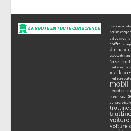
assurance auto
berline compac
citadines
c
coffre
compa
dashcam
espace de ran
fiat 500 électr
meilleure das
meilleures
meilleure voitu
mobili
mécanique
mé
s
pneus
suv
transport écol
trottine
trottin
voiture
voiture 