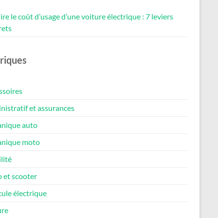
re le coût d’usage d’une voiture électrique : 7 leviers
rets
riques
ssoires
istratif et assurances
nique auto
nique moto
lité
 et scooter
ule électrique
ure