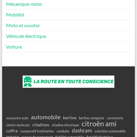
Mécanique moto
Mobilité
Moto et scooter
Véhicule électrique
Voiture
automobile
berline
assurance auto
berline compacte
carrosserie
citroën ami
citadines
choisir dashcam
citadine électrique
dashcam
coffre
comparatif trottinettes
conduite
entretien automobile
espace
espace de rangement
fiabilité automobile
fiat 500 électrique