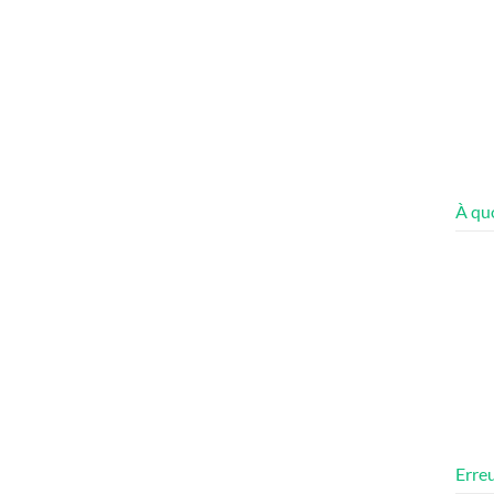
À quo
Erreu