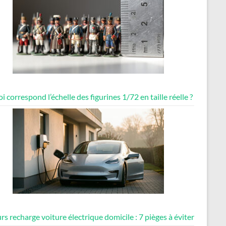
i correspond l’échelle des figurines 1/72 en taille réelle ?
rs recharge voiture électrique domicile : 7 pièges à éviter