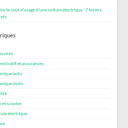
re le coût d’usage d’une voiture électrique : 7 leviers
rets
riques
ssoires
istratif et assurances
nique auto
nique moto
lité
 et scooter
ule électrique
ure