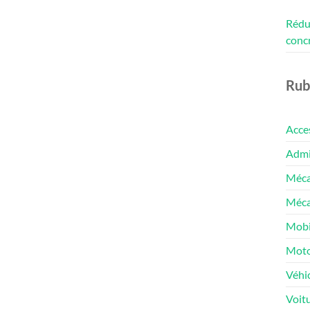
Rédui
conc
Rub
Acce
Admin
Méca
Méca
Mobi
Moto
Véhic
Voit