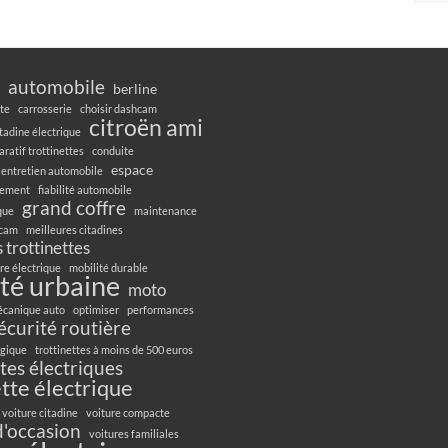
automobile
berline
te
carrosserie
choisir dashcam
citroën ami
itadine électrique
ratif trottinettes
conduite
espace
entretien automobile
gement
fiabilité automobile
grand coffre
ique
maintenance
hcam
meilleures citadines
 trottinettes
re électrique
mobilité durable
té urbaine
moto
canique auto
optimiser
performances
écurité routière
ogique
trottinettes à moins de 500 euros
ttes électriques
ette électrique
voiture citadine
voiture compacte
d'occasion
voitures familiales