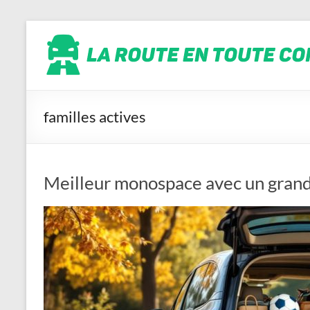
Aller
La
au
contenu
route
en
toute
conscience
familles actives
Meilleur monospace avec un grand c