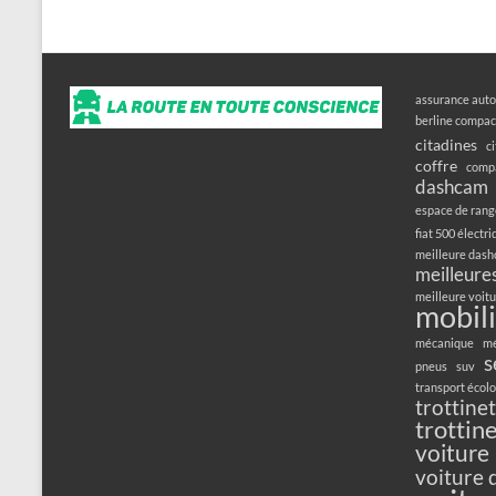
assurance auto
berline compac
citadines
c
coffre
compa
dashcam
espace de ran
fiat 500 électr
meilleure das
meilleures
meilleure voitu
mobili
mécanique
mé
s
pneus
suv
transport écol
trottine
trottin
voiture
voiture 