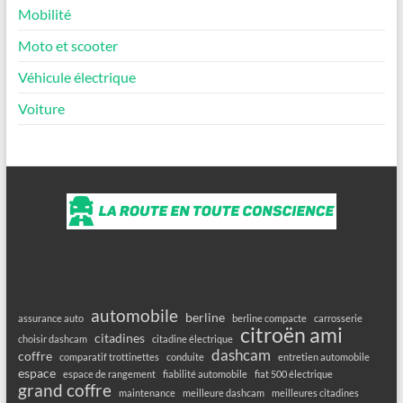
Mobilité
Moto et scooter
Véhicule électrique
Voiture
automobile
berline
assurance auto
berline compacte
carrosserie
citroën ami
citadines
choisir dashcam
citadine électrique
dashcam
coffre
comparatif trottinettes
conduite
entretien automobile
espace
espace de rangement
fiabilité automobile
fiat 500 électrique
grand coffre
maintenance
meilleure dashcam
meilleures citadines