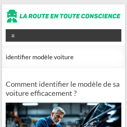
Aller
au
contenu
La
route
Menu
en
toute
identifier modèle voiture
conscience
Comment identifier le modèle de sa
voiture efficacement ?