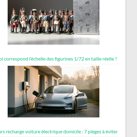
i correspond l’échelle des figurines 1/72 en taille réelle ?
rs recharge voiture électrique domicile : 7 pièges à éviter