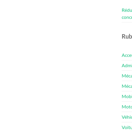
Rédui
conc
Rub
Acce
Admin
Méca
Méca
Mobi
Moto
Véhic
Voit