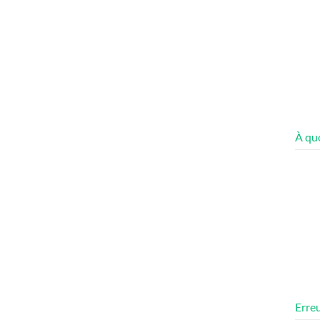
À quo
Erreu