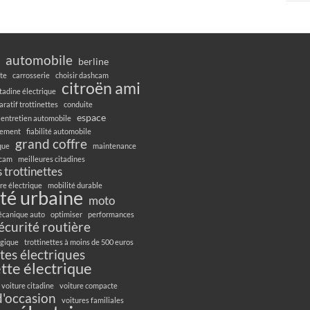
automobile
berline
te
carrosserie
choisir dashcam
citroën ami
itadine électrique
ratif trottinettes
conduite
espace
entretien automobile
gement
fiabilité automobile
grand coffre
ique
maintenance
hcam
meilleures citadines
 trottinettes
re électrique
mobilité durable
té urbaine
moto
canique auto
optimiser
performances
écurité routière
ogique
trottinettes à moins de 500 euros
ttes électriques
ette électrique
voiture citadine
voiture compacte
d'occasion
voitures familiales