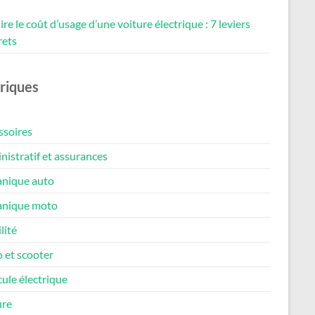
re le coût d’usage d’une voiture électrique : 7 leviers
rets
riques
ssoires
istratif et assurances
nique auto
nique moto
lité
 et scooter
ule électrique
ure