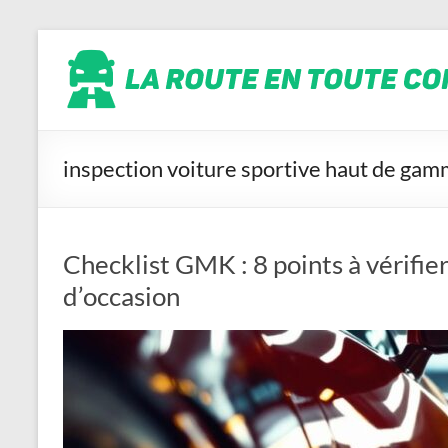
Aller
La
au
contenu
route
en
toute
conscience
inspection voiture sportive haut de ga
Checklist GMK : 8 points à vérifie
d’occasion