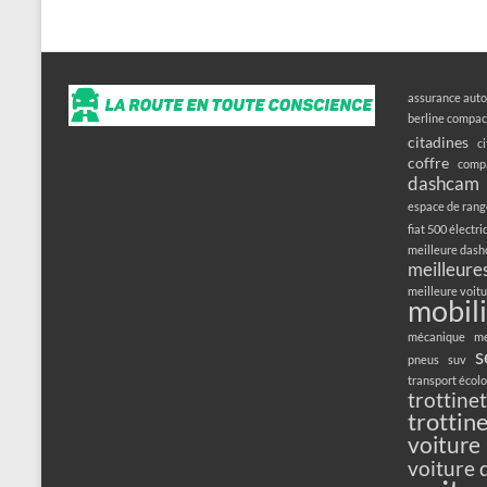
assurance auto
berline compac
citadines
c
coffre
compa
dashcam
espace de ran
fiat 500 électr
meilleure das
meilleures
meilleure voitu
mobili
mécanique
mé
s
pneus
suv
transport écol
trottine
trottin
voiture
voiture 