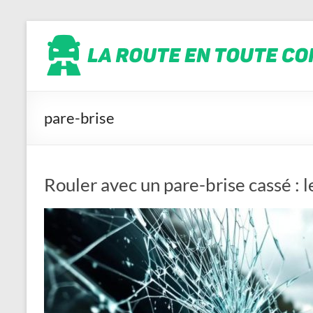
Aller
La
au
contenu
route
en
toute
conscience
pare-brise
Rouler avec un pare-brise cassé : 