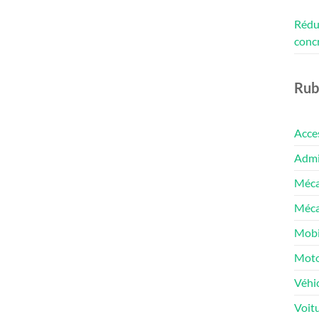
Rédui
conc
Rub
Acce
Admin
Méca
Méca
Mobi
Moto
Véhic
Voit