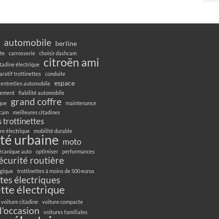
automobile
berline
te
carrosserie
choisir dashcam
citroën ami
itadine électrique
ratif trottinettes
conduite
espace
entretien automobile
gement
fiabilité automobile
grand coffre
ique
maintenance
hcam
meilleures citadines
 trottinettes
re électrique
mobilité durable
té urbaine
moto
canique auto
optimiser
performances
écurité routière
ogique
trottinettes à moins de 500 euros
ttes électriques
ette électrique
voiture citadine
voiture compacte
d'occasion
voitures familiales