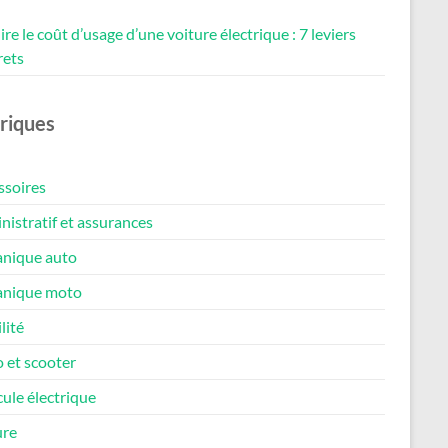
re le coût d’usage d’une voiture électrique : 7 leviers
rets
riques
ssoires
istratif et assurances
nique auto
nique moto
lité
 et scooter
ule électrique
ure