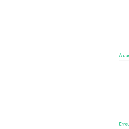
À quo
Erreu