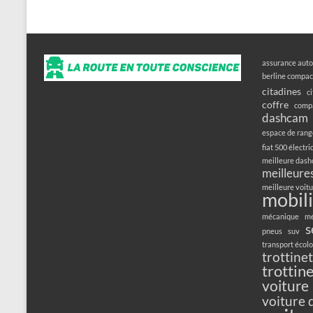
assurance auto
berline compac
citadines
c
coffre
compa
dashcam
espace de ran
fiat 500 électr
meilleure das
meilleures
meilleure voitu
mobili
mécanique
mé
s
pneus
suv
transport écol
trottine
trottin
voiture
voiture 