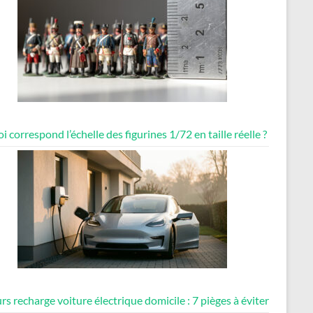
i correspond l’échelle des figurines 1/72 en taille réelle ?
rs recharge voiture électrique domicile : 7 pièges à éviter