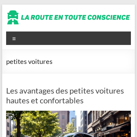
Aller
au
contenu
La
route
Menu
en
toute
petites voitures
conscience
Les avantages des petites voitures
hautes et confortables