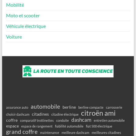
Mobilité
Moto et scooter
Véhicule électrique
Voiture
automobile
berline
assurance auto
berline compacte
carrosserie
citroën ami
citadines
choisir dashcam
citadine électrique
dashcam
coffre
comparatif trottinettes
conduite
entretien automobile
espace
espace de rangement
fiabilité automobile
fiat 500 électrique
grand coffre
maintenance
meilleure dashcam
meilleures citadines