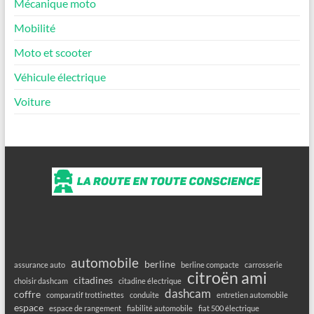
Mécanique moto
Mobilité
Moto et scooter
Véhicule électrique
Voiture
automobile
berline
assurance auto
berline compacte
carrosserie
citroën ami
citadines
choisir dashcam
citadine électrique
dashcam
coffre
comparatif trottinettes
conduite
entretien automobile
espace
espace de rangement
fiabilité automobile
fiat 500 électrique