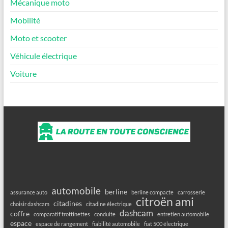
Mécanique moto
Mobilité
Moto et scooter
Véhicule électrique
Voiture
automobile
berline
assurance auto
berline compacte
carrosserie
citroën ami
citadines
choisir dashcam
citadine électrique
dashcam
coffre
comparatif trottinettes
conduite
entretien automobile
espace
espace de rangement
fiabilité automobile
fiat 500 électrique