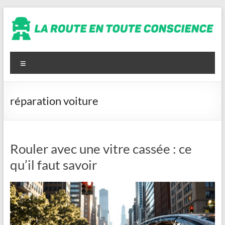
Aller
au
contenu
La
route
Menu
en
toute
réparation voiture
conscience
Rouler avec une vitre cassée : ce
qu’il faut savoir