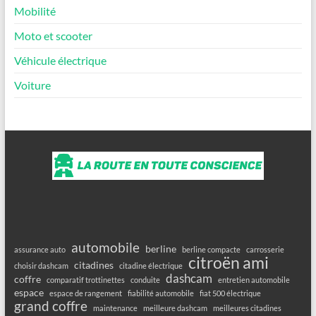
Mobilité
Moto et scooter
Véhicule électrique
Voiture
automobile
berline
assurance auto
berline compacte
carrosserie
citroën ami
citadines
choisir dashcam
citadine électrique
dashcam
coffre
comparatif trottinettes
conduite
entretien automobile
espace
espace de rangement
fiabilité automobile
fiat 500 électrique
grand coffre
maintenance
meilleure dashcam
meilleures citadines