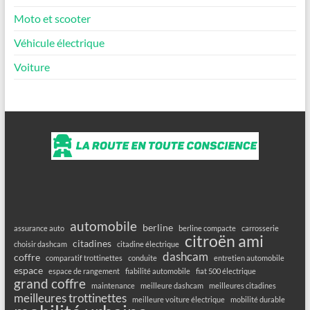
Moto et scooter
Véhicule électrique
Voiture
automobile
berline
assurance auto
berline compacte
carrosserie
citroën ami
citadines
choisir dashcam
citadine électrique
dashcam
coffre
comparatif trottinettes
conduite
entretien automobile
espace
espace de rangement
fiabilité automobile
fiat 500 électrique
grand coffre
maintenance
meilleure dashcam
meilleures citadines
meilleures trottinettes
meilleure voiture électrique
mobilité durable