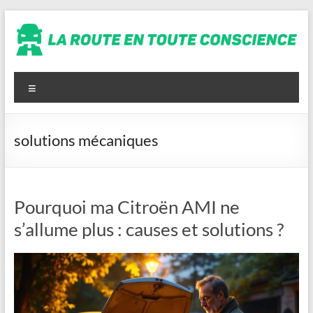
Aller
au
contenu
La
route
Menu
en
toute
solutions mécaniques
conscience
Pourquoi ma Citroën AMI ne
s’allume plus : causes et solutions ?