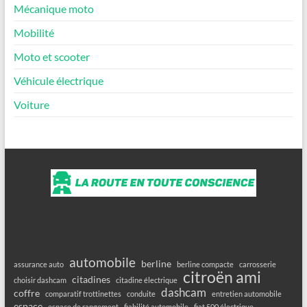
Mécanique moto
Mobilité
Moto et scooter
Véhicule électrique
Voiture
automobile
berline
assurance auto
berline compacte
carrosserie
citroën ami
citadines
choisir dashcam
citadine électrique
dashcam
coffre
comparatif trottinettes
conduite
entretien automobile
espace
espace de rangement
fiabilité automobile
fiat 500 électrique