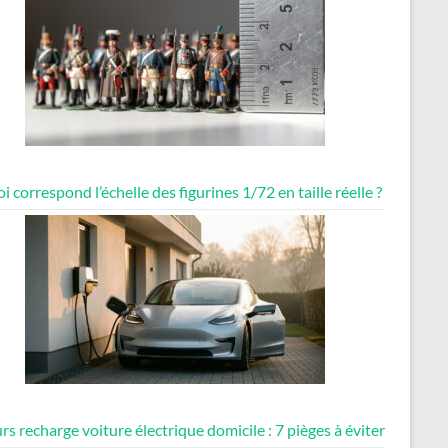
i correspond l’échelle des figurines 1/72 en taille réelle ?
rs recharge voiture électrique domicile : 7 pièges à éviter