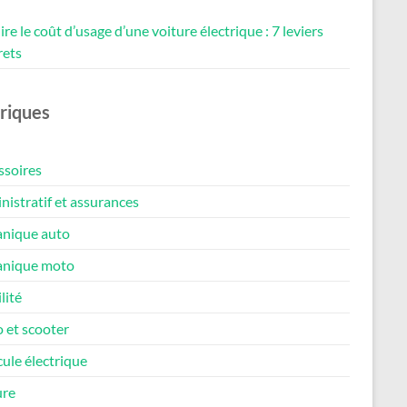
re le coût d’usage d’une voiture électrique : 7 leviers
rets
riques
ssoires
istratif et assurances
nique auto
nique moto
lité
 et scooter
ule électrique
ure