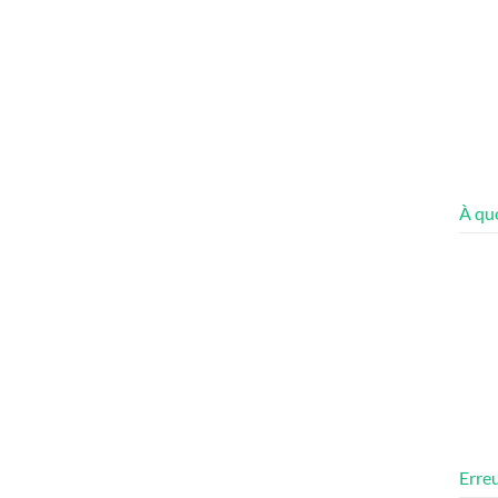
À quo
Erreu