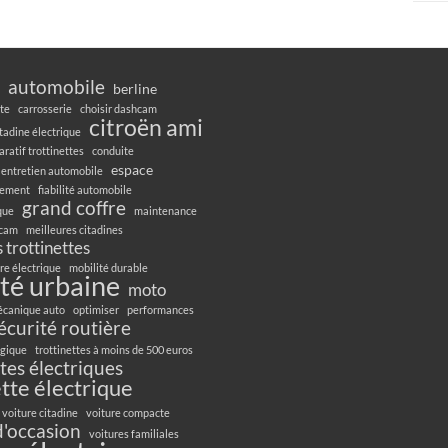
automobile
berline
te
carrosserie
choisir dashcam
citroën ami
itadine électrique
ratif trottinettes
conduite
espace
entretien automobile
gement
fiabilité automobile
grand coffre
ique
maintenance
hcam
meilleures citadines
 trottinettes
re électrique
mobilité durable
té urbaine
moto
canique auto
optimiser
performances
écurité routière
ogique
trottinettes à moins de 500 euros
ttes électriques
ette électrique
voiture citadine
voiture compacte
d'occasion
voitures familiales