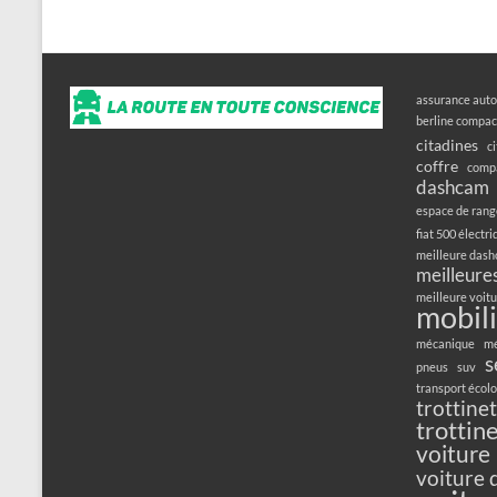
assurance auto
berline compac
citadines
c
coffre
compa
dashcam
espace de ran
fiat 500 électr
meilleure das
meilleures
meilleure voitu
mobili
mécanique
mé
s
pneus
suv
transport écol
trottine
trottin
voiture
voiture 