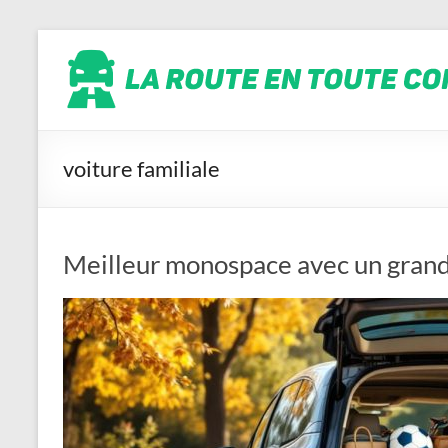
Aller
La
au
contenu
route
en
toute
conscience
voiture familiale
Meilleur monospace avec un grand c