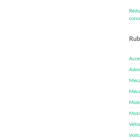
Rédui
conc
Rub
Acce
Admin
Méca
Méca
Mobi
Moto
Véhic
Voit