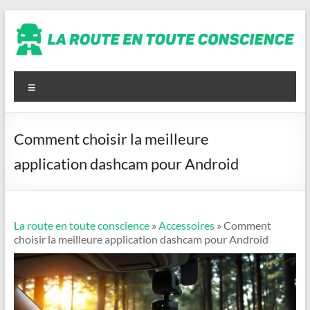
Aller
au
contenu
La
route
Menu
en
toute
Comment choisir la meilleure
conscience
application dashcam pour Android
La route en toute conscience
»
Accessoires
» Comment
choisir la meilleure application dashcam pour Android