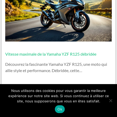
Vitesse maximale de la Yamaha YZF R125 débridée
Découvrez la fascinante Yamaha YZF R125, une moto qui
allie style et performance. Débridée, cette…
Étiqueté avec :
bandit
entretiens de
Nous utilisons des cookies pour vous garantir la meilleure
moto
moto
optimisation
expérience sur notre site web. Si vous continuez à utiliser ce
performance
pression des pneus
site, nous supposerons que vous en êtes satisfait.
Ok