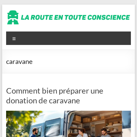
Aller
au
contenu
La
route
Menu
en
toute
caravane
conscience
Comment bien préparer une
donation de caravane