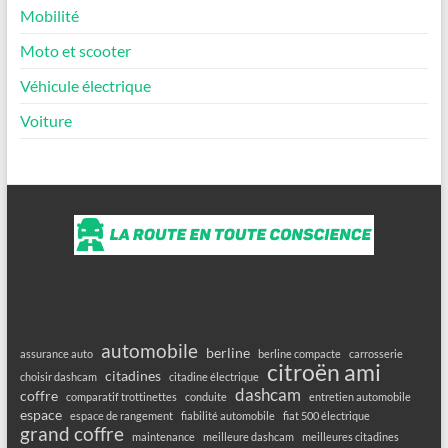
Mobilité
Moto et scooter
Véhicule électrique
Voiture
automobile
berline
assurance auto
berline compacte
carrosserie
citroën ami
citadines
choisir dashcam
citadine électrique
dashcam
coffre
comparatif trottinettes
conduite
entretien automobile
espace
espace de rangement
fiabilité automobile
fiat 500 électrique
grand coffre
maintenance
meilleure dashcam
meilleures citadines