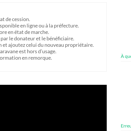
icat de cession.
sponible en ligne ou à la préfecture.
core en état de marche.
é par le donateur et le bénéficiaire.
m et ajoutez celui du nouveau propriétaire.
caravane est hors d’usage.
À quo
nsformation en remorque.
Erreu