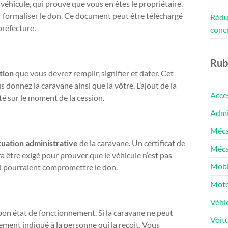
 véhicule, qui prouve que vous en êtes le propriétaire.
r formaliser le don. Ce document peut être téléchargé
Rédui
préfecture.
conc
Rub
tion
que vous devrez remplir, signifier et dater. Cet
 donnez la caravane ainsi que la vôtre. L’ajout de la
Acce
té sur le moment de la cession.
Admin
Méca
tuation administrative
de la caravane. Un certificat de
Méca
a être exigé pour prouver que le véhicule n’est pas
Mobi
i pourraient compromettre le don.
Moto
Véhic
n bon état de fonctionnement. Si la caravane ne peut
Voit
rement indiqué à la personne qui la reçoit. Vous