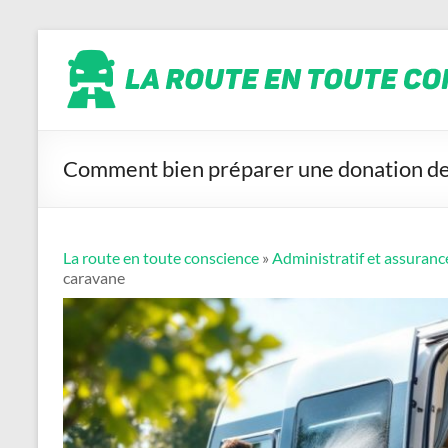
Aller
La
au
contenu
route
en
toute
conscience
Comment bien préparer une donation d
La route en toute conscience
»
Administratif et assuranc
caravane