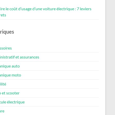
re le coût d’usage d’une voiture électrique : 7 leviers
rets
riques
ssoires
istratif et assurances
nique auto
nique moto
lité
 et scooter
ule électrique
ure