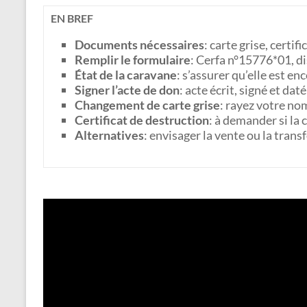
EN BREF
Documents nécessaires
: carte grise, certif
Remplir le formulaire
: Cerfa n°15776*01, di
État de la caravane
: s’assurer qu’elle est en
Signer l’acte de don
: acte écrit, signé et dat
Changement de carte grise
: rayez votre no
Certificat de destruction
: à demander si la 
Alternatives
: envisager la vente ou la tra