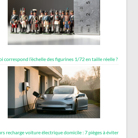
i correspond l’échelle des figurines 1/72 en taille réelle ?
rs recharge voiture électrique domicile : 7 pièges à éviter