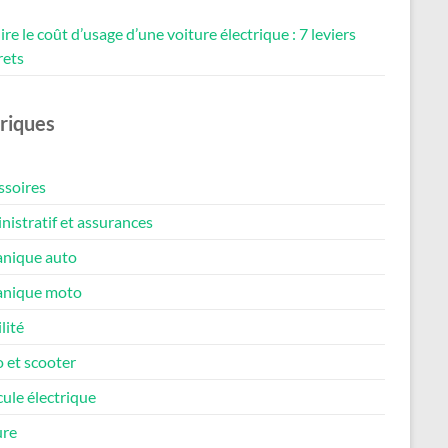
re le coût d’usage d’une voiture électrique : 7 leviers
rets
riques
ssoires
istratif et assurances
nique auto
nique moto
lité
 et scooter
ule électrique
ure