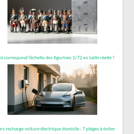
i correspond l’échelle des figurines 1/72 en taille réelle ?
rs recharge voiture électrique domicile : 7 pièges à éviter