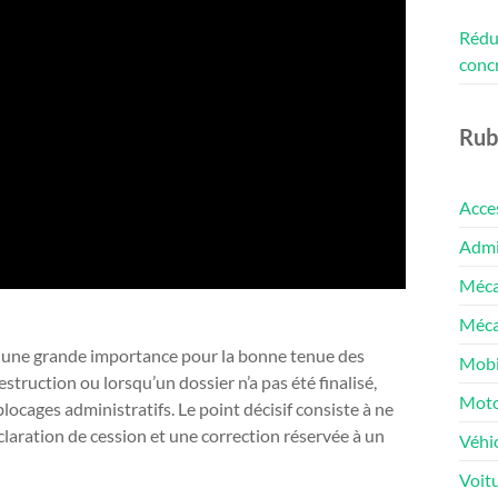
Rédui
conc
Rub
Acce
Admin
Méca
Méca
t une grande importance pour la bonne tenue des
Mobi
struction ou lorsqu’un dossier n’a pas été finalisé,
Moto
locages administratifs. Le point décisif consiste à ne
laration de cession et une correction réservée à un
Véhic
Voit