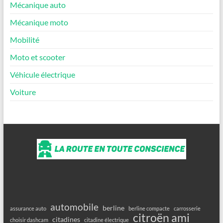
Mécanique auto
Mécanique moto
Mobilité
Moto et scooter
Véhicule électrique
Voiture
automobile
berline
assurance auto
berline compacte
carrosserie
citroën ami
citadines
choisir dashcam
citadine électrique