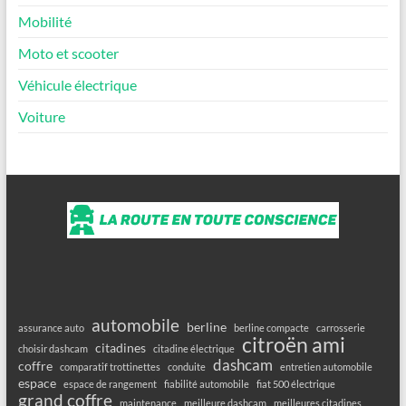
Mobilité
Moto et scooter
Véhicule électrique
Voiture
automobile
berline
assurance auto
berline compacte
carrosserie
citroën ami
citadines
choisir dashcam
citadine électrique
dashcam
coffre
comparatif trottinettes
conduite
entretien automobile
espace
espace de rangement
fiabilité automobile
fiat 500 électrique
grand coffre
maintenance
meilleure dashcam
meilleures citadines