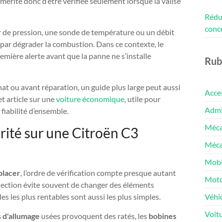
mérite donc d’être vérifiée seulement lorsque la valise
Rédui
conc
ur de pression, une sonde de température ou un débit
it par dégrader la combustion. Dans ce contexte, le
première alerte avant que la panne ne s’installe
Rub
t ou avant réparation, un guide plus large peut aussi
Acce
et article sur une
voiture économique
, utile pour
Admin
iabilité d’ensemble.
Méca
orité sur une Citroën C3
Méca
Mobi
placer
, l’ordre de vérification compte presque autant
Moto
njection évite souvent de changer des éléments
Véhic
es les plus rentables sont aussi les plus simples.
Voit
 d'allumage
usées provoquent des ratés, les
bobines