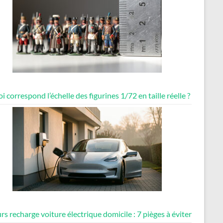
i correspond l’échelle des figurines 1/72 en taille réelle ?
rs recharge voiture électrique domicile : 7 pièges à éviter