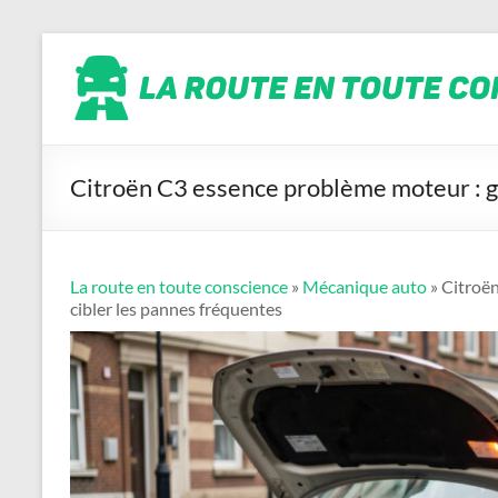
Aller
La
au
contenu
route
en
toute
conscience
Citroën C3 essence problème moteur : g
La route en toute conscience
»
Mécanique auto
» Citroë
cibler les pannes fréquentes