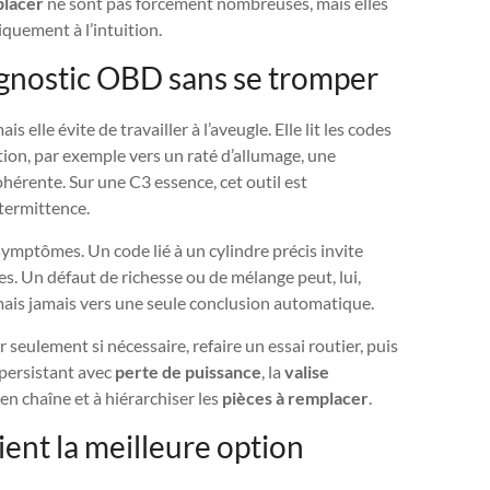
placer
ne sont pas forcément nombreuses, mais elles
iquement à l’intuition.
agnostic OBD sans se tromper
s elle évite de travailler à l’aveugle. Elle lit les codes
tion, par exemple vers un raté d’allumage, une
hérente. Sur une C3 essence, cet outil est
termittence.
symptômes. Un code lié à un cylindre précis invite
s. Un défaut de richesse ou de mélange peut, lui,
, mais jamais vers une seule conclusion automatique.
r seulement si nécessaire, refaire un essai routier, puis
persistant avec
perte de puissance
, la
valise
en chaîne et à hiérarchiser les
pièces à remplacer
.
ent la meilleure option