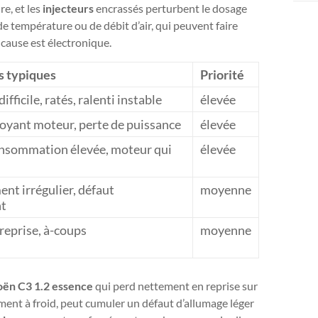
re, et les
injecteurs
encrassés perturbent le dosage
de température ou de débit d’air, qui peuvent faire
 cause est électronique.
 typiques
Priorité
fficile, ratés, ralenti instable
élevée
voyant moteur, perte de puissance
élevée
onsommation élevée, moteur qui
élevée
t irrégulier, défaut
moyenne
nt
reprise, à-coups
moyenne
oën C3 1.2 essence
qui perd nettement en reprise sur
ent à froid, peut cumuler un défaut d’allumage léger