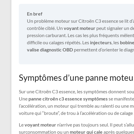
En bref
Un problème moteur sur Citroën C3 essence se lit d’
contrôle ciblé. Un
voyant moteur
peut signaler un dé
pression carburant. Les cas les plus fréquents mêlen
difficile ou calages répétés. Les
injecteurs
, les
bobine
valise diagnostic OBD
permettent d’orienter le diag
Symptômes d’une panne moteur
Sur une Citroën C3 essence, les symptômes donnent sou
Une
panne citroën c3 essence symptômes
se manifeste
l’accélération, un moteur qui tremble au ralenti ou une 
voiture qui “broute”, de trou à l’accélération ou de calage
Le
voyant moteur
n’arrive pas toujours seul. Il peut s’a
surconsommation ou un
moteur qui cale
après quelques 