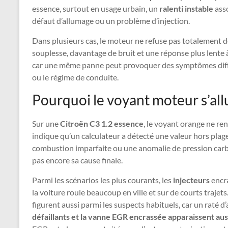
essence, surtout en usage urbain, un
ralenti instable
asso
défaut d’allumage ou un problème d’injection.
Dans plusieurs cas, le moteur ne refuse pas totalement d
souplesse, davantage de bruit et une réponse plus lente à
car une même panne peut provoquer des symptômes diffé
ou le régime de conduite.
Pourquoi le voyant moteur s’al
Sur une
Citroën C3 1.2 essence
, le voyant orange ne re
indique qu’un calculateur a détecté une valeur hors plag
combustion imparfaite ou une anomalie de pression carbu
pas encore sa cause finale.
Parmi les scénarios les plus courants, les
injecteurs
encra
la voiture roule beaucoup en ville et sur de courts trajets
figurent aussi parmi les suspects habituels, car un raté d
défaillants et la vanne EGR encrassée apparaissent au