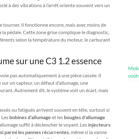
cié à des vibrations à l’arrêt oriente souvent vers un
e tourner. Il fonctionne encore, mais avec moins de
 la pédale. Cette zone grise complique le diagnostic,
rents selon la température du moteur, le carburant
lume sur une C3 1.2 essence
Mobi
nvoie pas automatiquement à une pièce cassée. Il
coûts
e sur un capteur, un défaut d’allumage, une
rant. Autrement dit, le système voit un écart, mais
ssés ou fatigués arrivent souvent en tête, surtout si
. Les
bobines d'allumage
et les
bougies d'allumage
’allumage suffit à déclencher le voyant. Les
injecteurs
ssi parmi les pannes récurrentes
, même si la vanne