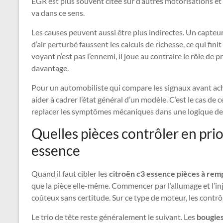
EGR est plus souvent citée sur d’autres motorisations et 
va dans ce sens.
Les causes peuvent aussi être plus indirectes. Un capte
d’air perturbé faussent les calculs de richesse, ce qui fin
voyant n’est pas l’ennemi, il joue au contraire le rôle de 
davantage.
Pour un automobiliste qui compare les signaux avant acha
aider à cadrer l’état général d’un modèle. C’est le cas de c
replacer les symptômes mécaniques dans une logique de f
Quelles pièces contrôler en pri
essence
Quand il faut cibler les
citroën c3 essence pièces à rem
que la pièce elle-même. Commencer par l’allumage et l’i
coûteux sans certitude. Sur ce type de moteur, les contrôl
Le trio de tête reste généralement le suivant. Les
bougies