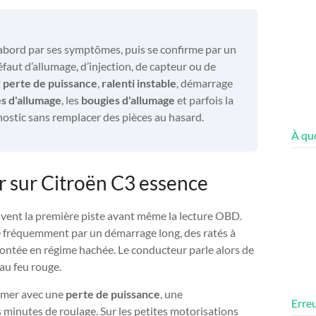
abord par ses symptômes, puis se confirme par un
faut d’allumage, d’injection, de capteur ou de
t
perte de puissance
,
ralenti instable
, démarrage
s d'allumage
, les
bougies d'allumage
et parfois la
nostic sans remplacer des pièces au hasard.
À quo
 sur Citroën C3 essence
vent la première piste avant même la lecture OBD.
 fréquemment par un démarrage long, des ratés à
montée en régime hachée. Le conducteur parle alors de
 au feu rouge.
llumer avec une
perte de puissance
, une
Erreu
minutes de roulage. Sur les petites motorisations