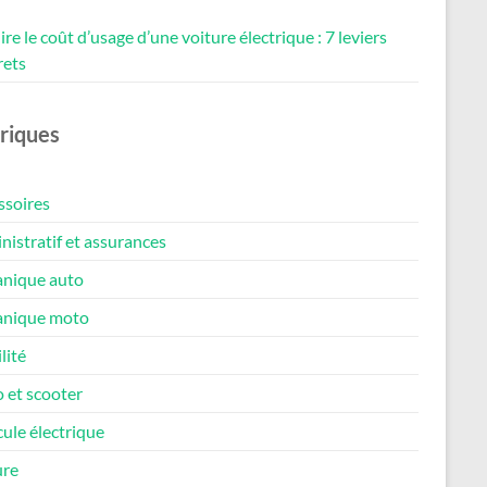
re le coût d’usage d’une voiture électrique : 7 leviers
rets
riques
ssoires
istratif et assurances
nique auto
nique moto
lité
 et scooter
ule électrique
ure