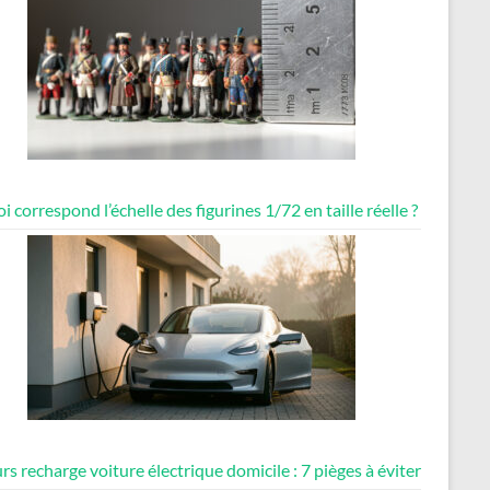
i correspond l’échelle des figurines 1/72 en taille réelle ?
rs recharge voiture électrique domicile : 7 pièges à éviter