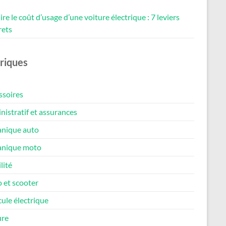
re le coût d’usage d’une voiture électrique : 7 leviers
rets
riques
ssoires
istratif et assurances
nique auto
nique moto
lité
 et scooter
ule électrique
ure