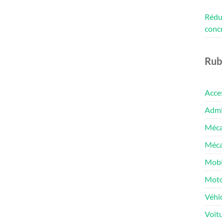
Rédui
conc
Rub
Acce
Admin
Méca
Méca
Mobi
Moto
Véhic
Voit