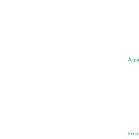
À quo
Erreu