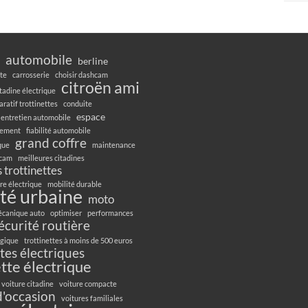
automobile
berline
te
carrosserie
choisir dashcam
citroën ami
itadine électrique
ratif trottinettes
conduite
espace
entretien automobile
gement
fiabilité automobile
grand coffre
ique
maintenance
hcam
meilleures citadines
 trottinettes
re électrique
mobilité durable
té urbaine
moto
canique auto
optimiser
performances
écurité routière
ogique
trottinettes à moins de 500 euros
ttes électriques
ette électrique
voiture citadine
voiture compacte
d'occasion
voitures familiales