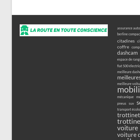
assurance auto
berline compac
citadines
c
coffre
compa
dashcam
espace de ran
fiat 500 électr
meilleure das
meilleures
meilleure voitu
mobili
mécanique
mé
s
pneus
suv
transport écol
trottine
trottin
voiture
voiture 