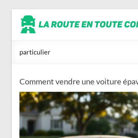
Aller
La
au
contenu
route
en
toute
conscience
particulier
Comment vendre une voiture épave 