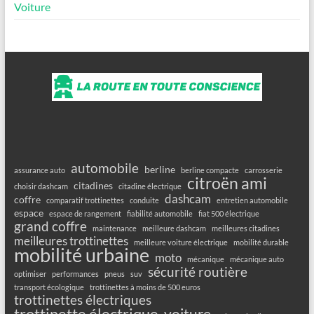
Voiture
automobile
berline
assurance auto
berline compacte
carrosserie
citroën ami
citadines
choisir dashcam
citadine électrique
dashcam
coffre
comparatif trottinettes
conduite
entretien automobile
espace
espace de rangement
fiabilité automobile
fiat 500 électrique
grand coffre
maintenance
meilleure dashcam
meilleures citadines
meilleures trottinettes
meilleure voiture électrique
mobilité durable
mobilité urbaine
moto
mécanique
mécanique auto
sécurité routière
optimiser
performances
pneus
suv
transport écologique
trottinettes à moins de 500 euros
trottinettes électriques
trottinette électrique
voiture