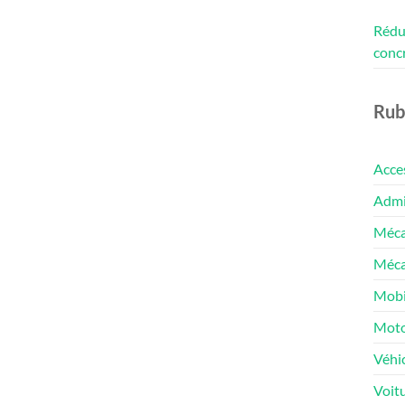
Rédui
conc
Rub
Acce
Admin
Méca
Méca
Mobi
Moto
Véhic
Voit