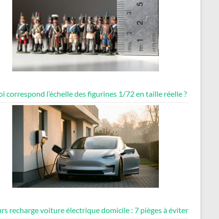
i correspond l’échelle des figurines 1/72 en taille réelle ?
rs recharge voiture électrique domicile : 7 pièges à éviter