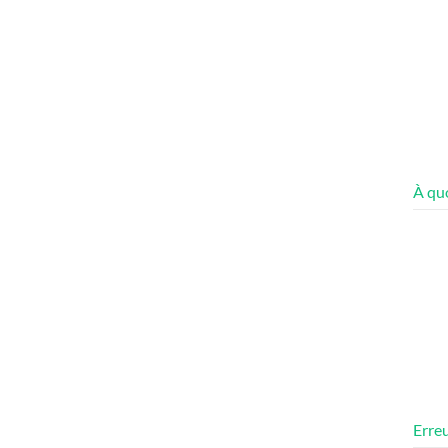
À quo
Erreu