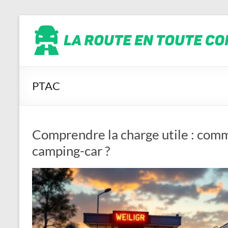
Aller
La
au
contenu
route
en
toute
conscience
PTAC
Comprendre la charge utile : comm
camping-car ?