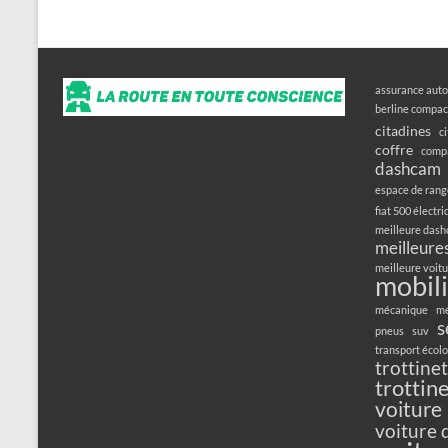
assurance auto
berline compac
citadines
c
coffre
compa
dashcam
espace de ran
fiat 500 électr
meilleure das
meilleures
meilleure voitu
mobili
mécanique
mé
s
pneus
suv
transport écol
trottine
trottin
voiture
voiture 