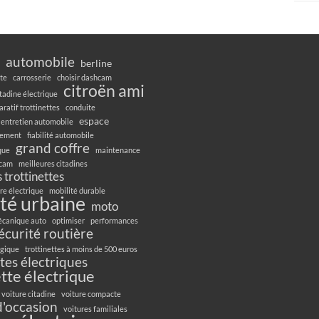
automobile
berline
te
carrosserie
choisir dashcam
citroën ami
itadine électrique
ratif trottinettes
conduite
espace
entretien automobile
gement
fiabilité automobile
grand coffre
ique
maintenance
hcam
meilleures citadines
 trottinettes
re électrique
mobilité durable
té urbaine
moto
canique auto
optimiser
performances
écurité routière
ogique
trottinettes à moins de 500 euros
ttes électriques
ette électrique
voiture citadine
voiture compacte
d'occasion
voitures familiales