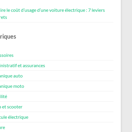
re le coût d’usage d’une voiture électrique : 7 leviers
rets
riques
ssoires
istratif et assurances
nique auto
nique moto
lité
 et scooter
ule électrique
ure