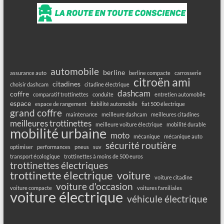
automobile
berline
assurance auto
berline compacte
carrosserie
citroën ami
citadines
choisir dashcam
citadine électrique
dashcam
coffre
comparatif trottinettes
conduite
entretien automobile
espace
espace de rangement
fiabilité automobile
fiat 500 électrique
grand coffre
maintenance
meilleure dashcam
meilleures citadines
meilleures trottinettes
meilleure voiture électrique
mobilité durable
mobilité urbaine
moto
mécanique
mécanique auto
sécurité routière
optimiser
performances
pneus
suv
transport écologique
trottinettes à moins de 500 euros
trottinettes électriques
trottinette électrique
voiture
voiture citadine
voiture d'occasion
voiture compacte
voitures familiales
voiture électrique
véhicule électrique