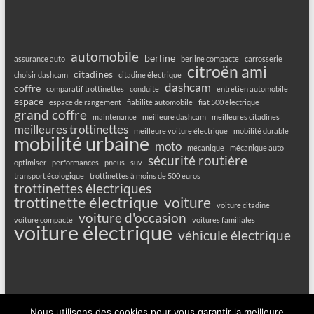
automobile
berline
assurance auto
berline compacte
carrosserie
citroën ami
citadines
choisir dashcam
citadine électrique
dashcam
coffre
comparatif trottinettes
conduite
entretien automobile
espace
espace de rangement
fiabilité automobile
fiat 500 électrique
grand coffre
maintenance
meilleure dashcam
meilleures citadines
meilleures trottinettes
meilleure voiture électrique
mobilité durable
mobilité urbaine
moto
mécanique
mécanique auto
sécurité routière
optimiser
performances
pneus
suv
transport écologique
trottinettes à moins de 500 euros
trottinettes électriques
trottinette électrique
voiture
voiture citadine
voiture d'occasion
voiture compacte
voitures familiales
voiture électrique
véhicule électrique
Nous utilisons des cookies pour vous garantir la meilleure