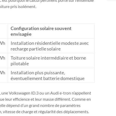
C’est pourquoi le calcul pertinent porte sur l’ensemble
iture pris isolément.
Configuration solaire souvent
envisagée
kWh
Installation résidentielle modeste avec
recharge partielle solaire
kWh
Toiture solaire intermédiaire et borne
pilotable
kWh
Installation plus puissante,
éventuellement batterie domestique
3, une Volkswagen ID.3 ou un Audi e-tron n’appellent
 leur efficience et leur masse diffèrent. Comme en
is elle dépend d’un grand nombre de paramètres
n, vitesse de charge et régularité des déplacements.