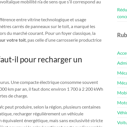
ovoltaïque mobilité n’a de sens que s’il correspond au
Rédui
conc
différence entre vitrine technologique et usage
ètres carrés de panneaux sur le toit, a marqué les
hors du marché courant. Pour un foyer classique, la
Rub
sur votre toit
, pas celle d’une carrosserie productrice
Acce
aut-il pour recharger un
Admin
Méca
courus. Une compacte électrique consomme souvent
Méca
000 km par an, il faut donc environ 1 700 à 2 200 kWh
Mobi
rtes de charge.
Moto
 peut produire, selon la région, plusieurs centaines
Véhic
atique, recharger régulièrement un véhicule
équivalent énergétique, mais sans exclusivité stricte
Voit