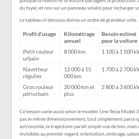
puisque la maison et la voiture partagent la production. 
du foyer, et non sur un panneau solaire pour recharger vo
Le tableau ci-dessous donne un ordre de grandeur utile.
Profil d’usage
Kilométrage
Besoin estimé
annuel
pour la voiture
Petit rouleur
8 000 km
1 100 à 1 500 
urbain
Navetteur
12 000 à 15
1 700 à 2 700 
régulier
000 km
Gros rouleur
20 000 km et
2 800 à 3 600 
périurbain
plus
Ce besoin varie aussi selon le modèle. Une Tesla Model 
pas le même dimensionnement, tout simplement parce que
astronomie, la trajectoire paraît simple vue de loin, ma
invisibles au premier regard, orientation, ombrage, saiso