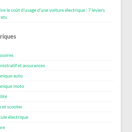
re le coût d’usage d’une voiture électrique : 7 leviers
rets
riques
ssoires
istratif et assurances
nique auto
nique moto
lité
 et scooter
ule électrique
ure