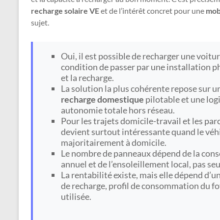
recharge solaire VE
et de l’intérêt concret pour une
mobi
sujet.
Oui, il est possible de recharger une voitu
condition de passer par une installation
et la recharge.
La solution la plus cohérente repose sur 
recharge domestique
pilotable et une log
autonomie totale hors réseau.
Pour les trajets domicile-travail et les par
devient surtout intéressante quand le véh
majoritairement à domicile.
Le nombre de panneaux dépend de la cons
annuel et de l’ensoleillement local, pas seu
La rentabilité existe, mais elle dépend d’u
de recharge, profil de consommation du foy
utilisée.