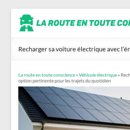
Aller
La
au
contenu
route
en
toute
conscience
Recharger sa voiture électrique avec l’én
La route en toute conscience
»
Véhicule électrique
» Rech
option pertinente pour les trajets du quotidien