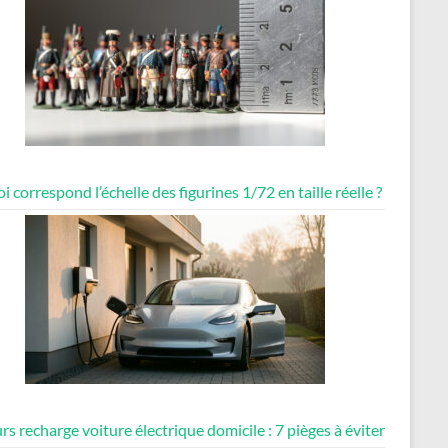
i correspond l’échelle des figurines 1/72 en taille réelle ?
rs recharge voiture électrique domicile : 7 pièges à éviter