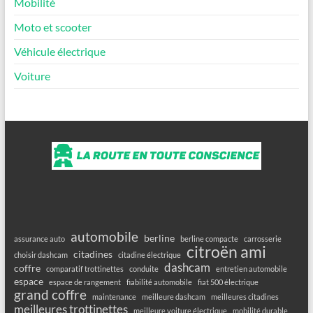
Mobilité
Moto et scooter
Véhicule électrique
Voiture
automobile
berline
assurance auto
berline compacte
carrosserie
citroën ami
citadines
choisir dashcam
citadine électrique
dashcam
coffre
comparatif trottinettes
conduite
entretien automobile
espace
espace de rangement
fiabilité automobile
fiat 500 électrique
grand coffre
maintenance
meilleure dashcam
meilleures citadines
meilleures trottinettes
meilleure voiture électrique
mobilité durable