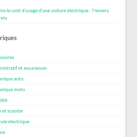
re le coût d’usage d’une voiture électrique : 7 leviers
rets
riques
ssoires
istratif et assurances
nique auto
nique moto
lité
 et scooter
ule électrique
ure