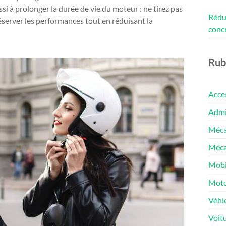
ssi à prolonger la durée de vie du moteur : ne tirez pas
Rédui
réserver les performances tout en réduisant la
conc
Rub
Acce
Admin
Méca
Méca
Mobi
Moto
Véhic
Voit