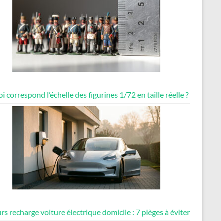
i correspond l’échelle des figurines 1/72 en taille réelle ?
rs recharge voiture électrique domicile : 7 pièges à éviter