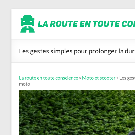
Aller
La
au
contenu
route
en
toute
conscience
Les gestes simples pour prolonger la du
La route en toute conscience
»
Moto et scooter
» Les ges
moto