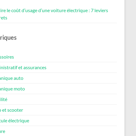
re le coût d’usage d’une voiture électrique : 7 leviers
rets
riques
ssoires
istratif et assurances
nique auto
nique moto
lité
 et scooter
ule électrique
ure