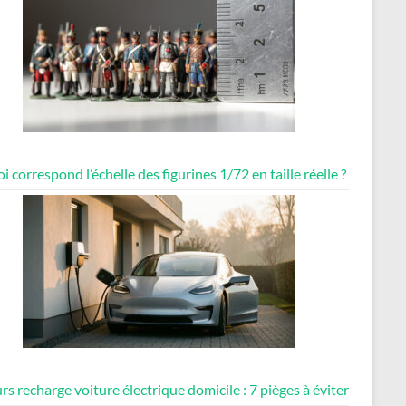
i correspond l’échelle des figurines 1/72 en taille réelle ?
rs recharge voiture électrique domicile : 7 pièges à éviter