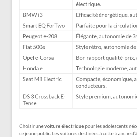
électrique.
BMW i3
Efficacité énergétique, a
Smart EQ ForTwo
Parfaite pour la circulati
Peugeot e-208
Élégante, autonomie de 3
Fiat 500e
Style rétro, autonomie de 
Opel e-Corsa
Bon rapport qualité-prix,
Honda e
Technologie moderne, aut
Seat Mii Electric
Compacte, économique, au
conducteurs.
DS 3 Crossback E-
Style premium, autonomie
Tense
Choisir une
voiture électrique
pour les adolescents néc
ce jeune public. Les voitures destinées à cette tranche d’