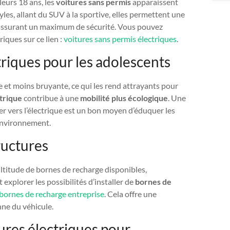
leurs 18 ans, les
voitures sans permis
apparaissent
les, allant du SUV à la sportive, elles permettent une
 assurant un maximum de sécurité. Vous pouvez
iques sur ce lien :
voitures sans permis électriques
.
triques pour les adolescents
e et moins bruyante, ce qui les rend attrayants pour
trique
contribue à une
mobilité plus écologique
. Une
ger vers l’électrique est un bon moyen d’éduquer les
 environnement.
ructures
 multitude de bornes de recharge disponibles,
xplorer les possibilités d’installer de
bornes de
bornes de recharge entreprise
. Cela offre une
nne du véhicule.
tures électriques pour