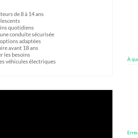
teurs de 8 à 14 ans
lescents
ains quotidiens
 une conduite sécurisée
 options adaptées
ire avant 18 ans
er les besoins
À quo
es véhicules électriques
Erreu